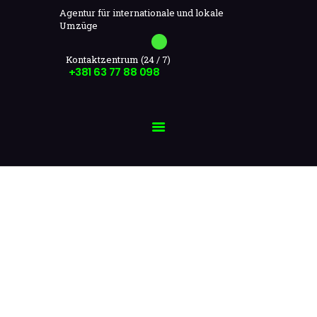
ULTRAMOVE
Agentur für internationale und lokale
Umzüge
Ultramovers
UMZÜGE
Agencija za medjunarodne i lokalne selidbe
KONTAKT
Kontaktzentrum (24 / 7)
+381 63 77 88 098
DEUTSCH