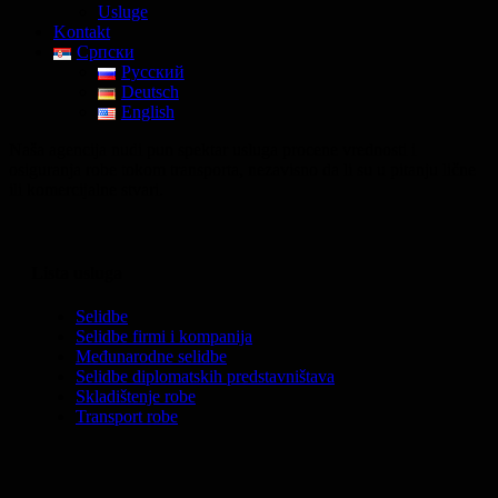
Usluge
Kontakt
Српски
Русский
Deutsch
English
Naša agencija nudi pun spektar usluga procene vrednosti i
osiguranja robe tokom transporta, nezavisno da li su u pitanju lične
ili komercijalne stvari.
Lista usluga
Selidbe
Selidbe firmi i kompanija
Međunarodne selidbe
Selidbe diplomatskih predstavništava
Skladištenje robe
Transport robe