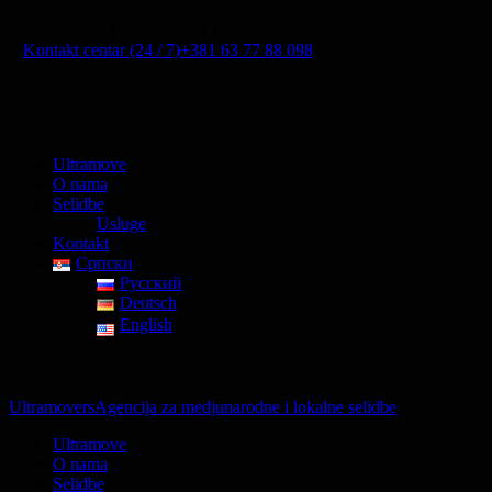
Agencija za medjunarodne i lokalne selidbe
Kontakt centar (24 / 7)
+381 63 77 88 098
Ultramove
O nama
Selidbe
Usluge
Kontakt
Српски
Русский
Deutsch
English
Ultramovers
Agencija za medjunarodne i lokalne selidbe
Ultramove
O nama
Selidbe