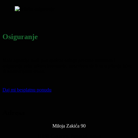
Osiguranje
Naša agencija nudi pun spektar usluga procene vrednosti i
osiguranja robe tokom transporta, nezavisno da li su u pitanju lične
ili komercijalne stvari.
Daj mi besplatnu ponudu
Adresa
Miloja Zakića 90
11030 Čukarica, Beograd, Srbija