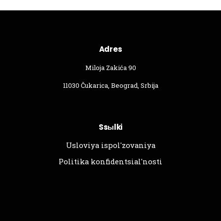
Adres
Miloja Zakića 90
11030 Čukarica, Beograd, Srbija
Ssыlki
Usloviya ispol'zovaniya
Politika konfidentsial'nosti