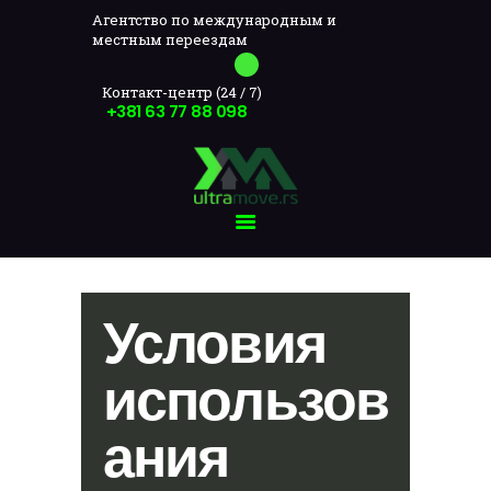
Агентство по международным и
местным переездам
Ultramovers
Agentstvo po meždunarodnыm i mestnыm pereezdam
Контакт-центр (24 / 7)
+381 63 77 88 098
ULTRAMOVE
О НАС
ПЕРЕЕЗДЫ
КОНТАКТ
РУССКИЙ
Условия
использов
ания