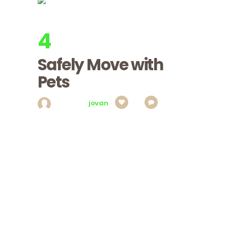
4
apr, 2017
Utorak
Safely Move with
Pets
Posted by
jovan
4
0
Lacus taciti neque suspendisse nec sapien,
sagittis neque quis erat nibh interdum
accumsan, porttitor iaculis nisl velit porttitor
eget lacus. Porttitor mauris iste donec est.
Quisque eros urna sodales mauris purus
pharetra. Condimentum leo, magna torquent
aliquam nibh massa donec, amet nulla, gravida
rutrum senectus at, tortor curabitur. Purus
mauris adipiscing pede at. Integer ullamcorper
massa lorem vivamus, aliquet nec…