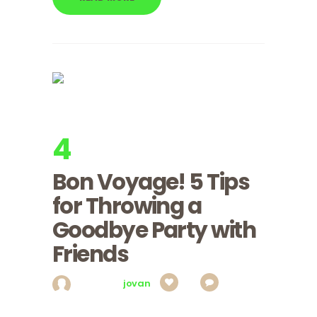
4
apr, 2017
Utorak
Bon Voyage! 5 Tips
for Throwing a
Goodbye Party with
Friends
Posted by
jovan
0
0