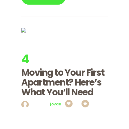
4
apr, 2017
Utorak
Moving to Your First
Apartment? Here’s
What You’ll Need
Posted by
jovan
0
0
Ipsum consectetuer, justo ullamcorper wisi,
condimentum aliquam pharetra ac et voluptate