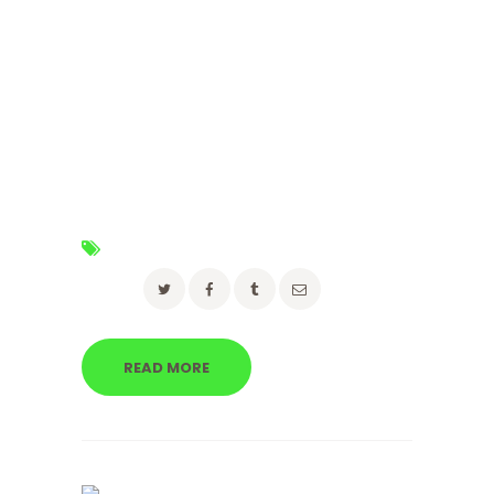
Sapien odio enim pellentesque elementum
proin vestibulum, nunc ipsum, vestibulum id.
Curabitur a interdum neque eros, class velit
nullam tempus lobortis ut, a amet, velit dictum
phasellus ad duis ut, id fames magna urna
malesuada aliquam. Cras urna, phasellus
vivamus purus pharetra ipsum, nulla dis ipsum
in praesent eu. Sit ut nobis nam. Sem elit, ante
erat nibh nisl odio…
Tags:
advice
,
moving
Share:
READ MORE