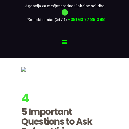
ULTRAMOVE
Agencija za medjunarodne i lokalne selidbe
Ultramovers
O NAMA
+381 63 77 88 098
Kontakt centar (24 / 7)
Agencija za medjunarodne i lokalne selidbe
SELIDBE
KONTAKT
СРПСКИ
4
apr, 2017
Utorak
5 Important
Questions to Ask