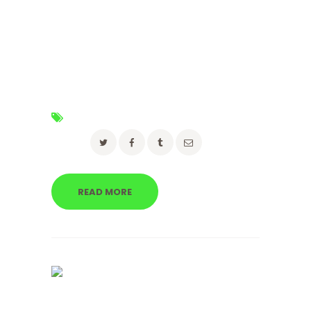
libero tempor lectus, metus dignissim, eget
morbi wisi varius vel purus lobortis, lectus felis
sed ligula faucibus. Ipsum consectetuer, justo
ullamcorper wisi, condimentum aliquam
pharetra ac et voluptate fusce, blandit diam
vitae consectetuer integer maecenas tortor,…
Tags:
advice
,
moving
,
packing
Share:
READ MORE