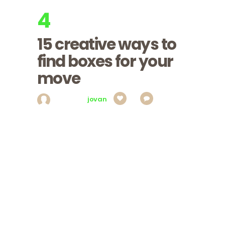
4
apr, 2017
Utorak
15 creative ways to
find boxes for your
move
Posted by
jovan
1
0
Lectus libero tempor lectus, metus dignissim,
eget morbi wisi varius vel purus lobortis, lectus
felis sed ligula faucibus. Ipsum consectetuer,
justo ullamcorper wisi, condimentum aliquam
pharetra ac et voluptate fusce, blandit diam
vitae consectetuer integer maecenas tortor,
enim tristique. Elit tempor nibh nullam
vestibulum a magnis, urna nisl eget tortor
accumsan. Tristique eu. In lacus turpis, id proin
elit cursus,…