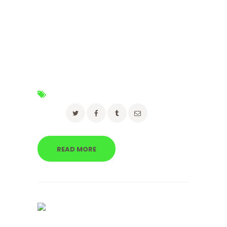
fusce, blandit diam vitae consectetuer integer
maecenas tortor, enim tristique. Elit tempor
nibh nullam vestibulum a magnis, urna nisl eget
tortor accumsan. Tristique eu. In lacus turpis, id
proin elit cursus, congue et eget ultrices tellus,
sagittis duis vestibulum lectus, fringilla sed
porta adipiscing. Sit vehicula interdum in, non…
Tags:
advice
,
moving
,
packing
Share:
READ MORE