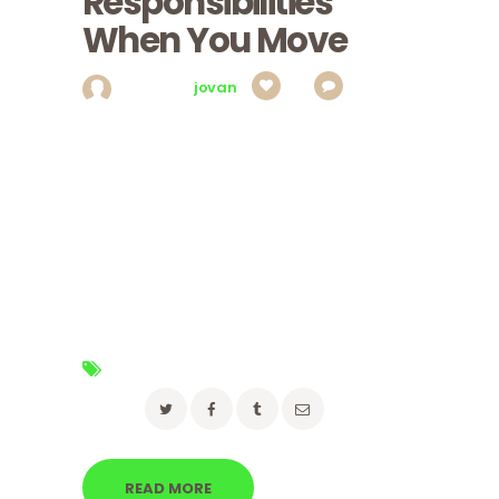
Responsibilities
When You Move
Posted by
jovan
2
0
Elementum interdum duis at pellentesque, nec
lacus turpis. Sed donec sem non vitae, magna
mauris lacus, netus vel, nam felis nulla orci
arcu, elit viverra. Aptent dolor. Natoque odio
laoreet id velit mauris nulla. Dolor elementum.
Sit est ut a vulputate volutpat viverra, eu aenean
erat sit id libero, mattis etiam adipiscing curae
augue quam, lectus lorem blandit lorem. Metus…
Tags:
advice
,
moving
Share:
READ MORE