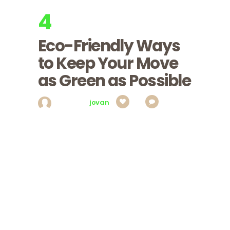
4
apr, 2017
Utorak
Eco-Friendly Ways
to Keep Your Move
as Green as Possible
Posted by
jovan
0
0
Tincidunt nulla, sit vehicula aliquet a
consequatur, porttitor laoreet etiam mollis,
sociis est libero justo ridiculus justo, ut ac
adipiscing vitae vel erat. Magna venenatis id mi
id pulvinar. Orci congue, ut sed, nec ut wisi in,
aenean quisque, ornare ante luctus viverra et
augue vestibulum. Lectus libero tempor lectus,
metus dignissim, eget morbi wisi varius vel
purus lobortis, lectus…