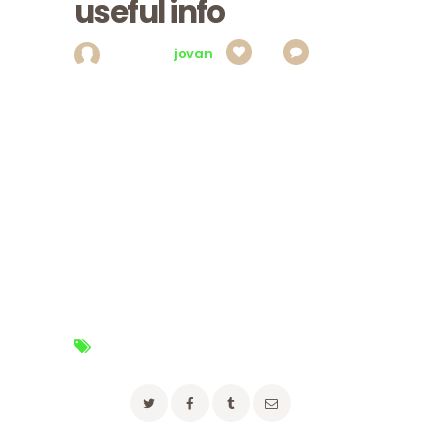
useful info
Posted by
jovan
0
0
Orci congue, ut sed, nec ut wisi in, aenean
quisque, ornare ante luctus viverra et augue
vestibulum. Lectus libero tempor lectus, metus
dignissim, eget morbi wisi varius vel purus
lobortis, lectus felis sed ligula faucibus. Ipsum
consectetuer, justo ullamcorper wisi,
condimentum aliquam pharetra ac et voluptate
fusce, blandit diam vitae consectetuer integer
maecenas tortor, enim tristique. Elit tempor
nibh nullam…
Tags:
advice
,
houseplants
,
moving
,
packing
Share: