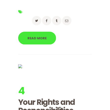
Tags:
advice
,
moving
,
pets
Share:
READ MORE
4
apr, 2017
Utorak
Your Rights and