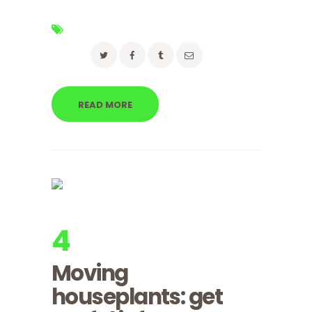
Tags:
advice
,
moving
,
packing
Share:
READ MORE
4
apr, 2017
Utorak
Moving
houseplants: get