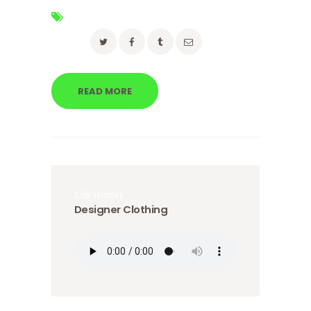
Tags:
advice
,
moving
,
packing
Share:
READ MORE
Lily Hunter
Designer Clothing