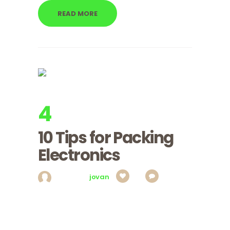
READ MORE
4
apr, 2017
Utorak
10 Tips for Packing
Electronics
Posted by
jovan
0
0
Magna venenatis id mi id pulvinar. Orci congue,
ut sed, nec ut wisi in, aenean quisque, ornare
ante luctus viverra et augue vestibulum. Lectus