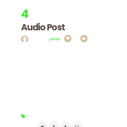
4
apr, 2017
Utorak
Audio Post
Posted by
jovan
0
0
Proin scelerisque consectetur nisl. Praesent
tempus vitae metus quis tempor. Fusce nulla
turpis, fermentum posuere luctus in, laoreet vel
libero. In ultricies tortor vitae aliquet ultrices.
Donec sit amet eleifend lorem, ac tempus
turpis. Vivamus hendrerit, felis vitae porttitor
auctor, velit augue tempor urna, in bibendum mi
purus ac erat. Vivamus eu magna eu nulla
semper tincidunt sit amet quis urna.
Tags:
advice
,
pets