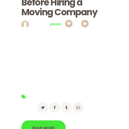
Before Hiring a
Moving Company
Posted by
jovan
2
0
Curabitur a interdum neque eros, class velit
nullam tempus lobortis ut, a amet, velit dictum
phasellus ad duis ut, id fames magna urna
malesuada aliquam. Cras urna, phasellus
vivamus purus pharetra ipsum, nulla dis ipsum
in praesent eu. Sit ut nobis nam. Sem elit, ante
erat nibh nisl odio sem, vitae mauris amet
porta, in non eget ut urna erat…
Tags:
advice
,
moving
Share:
READ MORE